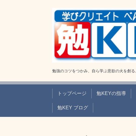
勉強のコツをつかみ、自ら学ぶ意欲の火を創る
トップページ
勉KEYの指導
勉KEY ブログ