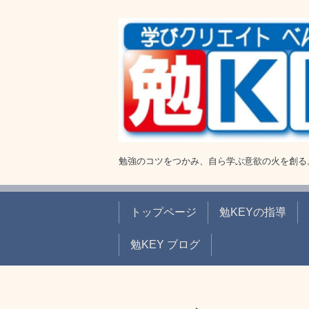
勉強のコツをつかみ、自ら学ぶ意欲の火を創る
トップページ
勉KEYの指導
勉KEY ブログ