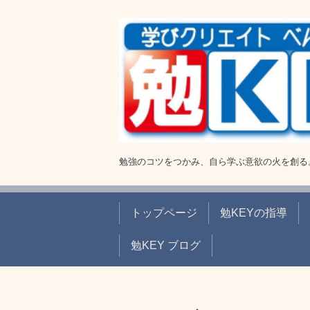
勉強のコツをつかみ、自ら学ぶ意欲の火を創る
トップページ
勉KEYの指導
勉KEY ブログ