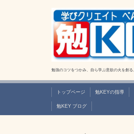
勉強のコツをつかみ、自ら学ぶ意欲の火を創る
トップページ
勉KEYの指導
勉KEY ブログ