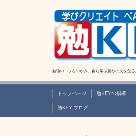
勉強のコツをつかみ、自ら学ぶ意欲の火を創る
トップページ
勉KEYの指導
勉KEY ブログ