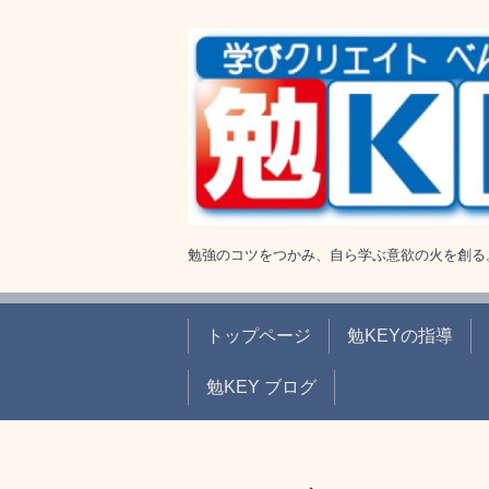
勉強のコツをつかみ、自ら学ぶ意欲の火を創る
トップページ
勉KEYの指導
勉KEY ブログ