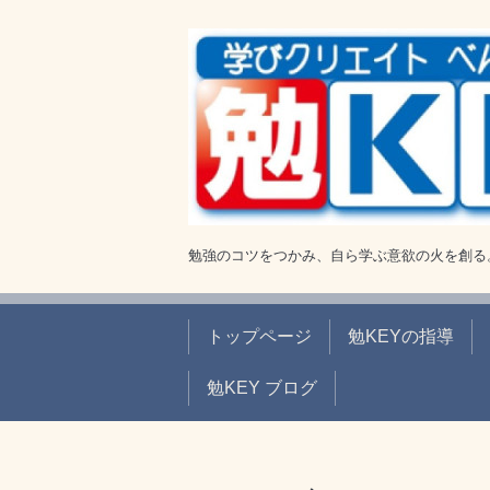
勉強のコツをつかみ、自ら学ぶ意欲の火を創る
トップページ
勉KEYの指導
勉KEY ブログ